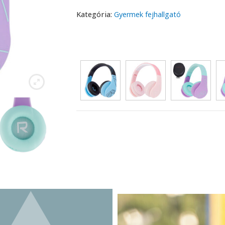
Kategória:
Gyermek fejhallgató
Szín
:
Зелено/Лилаво с уши