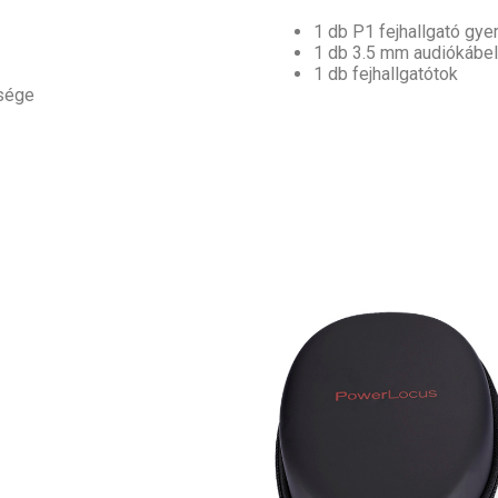
1 db P1 fejhallgató gy
1 db 3.5 mm audiókábel
1 db fejhallgatótok
ősége