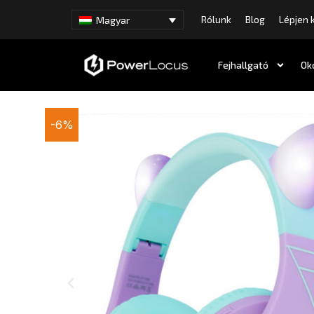
Rólunk
Blog
Lépjen 
Magyar
Fejhallgató
Оk
-6%