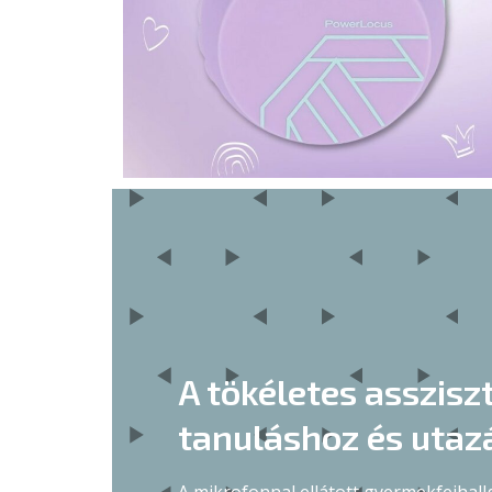
A tökéletes asszisz
tanuláshoz és utaz