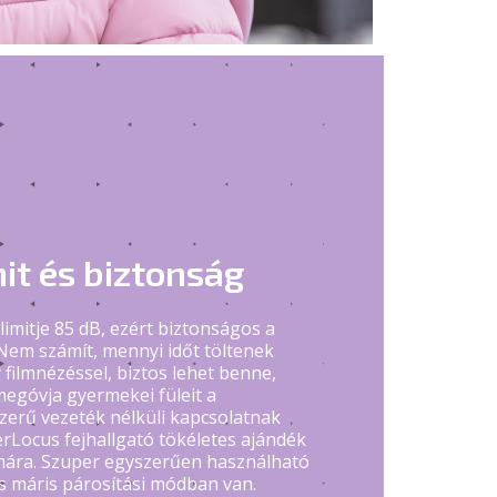
it és biztonság
limitje 85 dB, ezért biztonságos a
em számít, mennyi időt töltenek
 filmnézéssel, biztos lehet benne,
egóvja gyermekei füleit a
zerű vezeték nélküli kapcsolatnak
Locus fejhallgató tökéletes ajándék
ára. Szuper egyszerűen használható
és máris párosítási módban van.