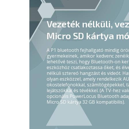
Vezeték nélküli, ve
Micro SD kártya m
A P1 bluetooth fejhallgató mindig ör
gyermekeinek, amikor kedvenc zenéike
lehetővé teszi, hogy Bluetooth-on ker
eszközhöz csatlakoztassa őket, és él
nélküli sztereó hangzást és videót. H
olyan eszközzel, amely rendelkezik AU
okostelefonokkal, számítógépekkel, 
lejátszókkal és tévékkel. (A TV-hez va
opcionális PowerLocus Bluetooth adap
Micro SD kártya 32 GB kompatibilis).