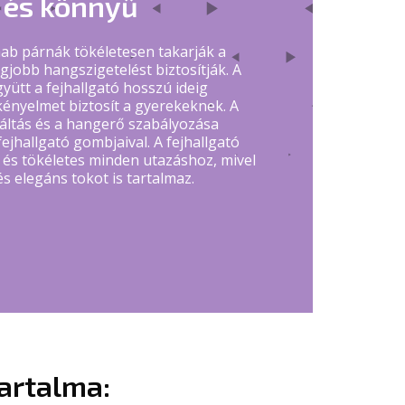
 és könnyű
hab párnák tökéletesen takarják a
egjobb hangszigetelést biztosítják. A
yütt a fejhallgató hosszú ideig
 kényelmet biztosít a gyerekeknek. A
áltás és a hangerő szabályozása
ejhallgató gombjaival. A fejhallgató
és tökéletes minden utazáshoz, mivel
 elegáns tokot is tartalmaz.
artalma: