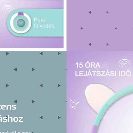
tens
áshoz