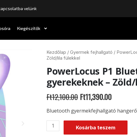
kapcsolatba velünk
osóra
Кiegészítők
PowerLocus
Kezdőlap
/
Gyermek fejhallgató
/ PowerLocu
P1
Zöld/lila fülekkel
Bluetooth
PowerLocus P1 Bluet
fejhallgató
gyerekeknek
gyerekeknek – Zöld/l
-
Zöld/lila
fülekkel
Ft
12,100.00
Ft
11,390.00
mennyiség
Bluetooth gyermekfejhallgató hangerőli
Kosárba teszem