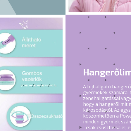
Hangerőlim
A fejhallgató hangerő
gyermekek számára. N
zenehallgatással vagy
hogy a hangerőlimit m
károsodástól. Az egys
köszönhetően a Power
minden gyermek szám
- csak csúsztassa el, 