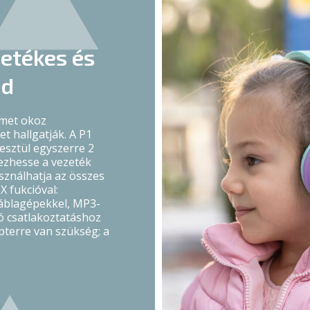
zetékes és
ód
ömet okoz
t hallgatják. A P1
esztül egyszerre 2
vezhesse a vezeték
asználhatja az összes
X fukcióval:
táblagépekkel, MP3-
ló csatlakoztatáshoz
terre van szükség; a