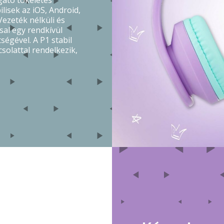
gató tökéletes
lisek az iOS, Android,
ezeték nélküli és
sal egy rendkívül
ségével. A P1 stabil
solattal rendelkezik,