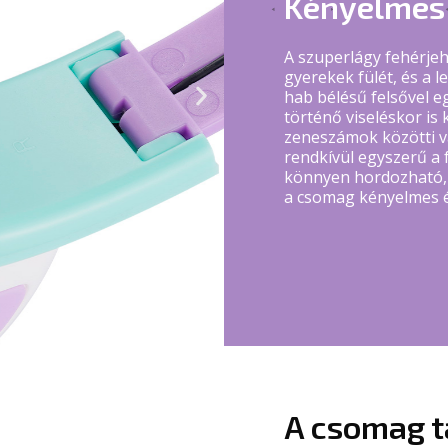
Kényelmes
A szuperlágy fehérje
gyerekek fülét, és a l
Next
hab bélésű felsővel eg
slide
történő viseléskor is
zeneszámok közötti v
rendkívül egyszerű a f
könnyen hordozható, 
a csomag kényelmes és
A csomag t