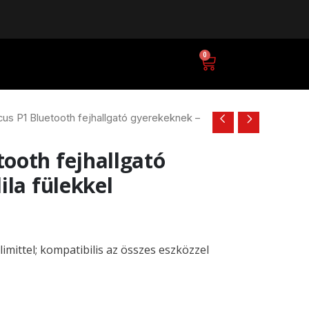
0
Kosár
s P1 Bluetooth fejhallgató gyerekeknek –
ooth fejhallgató
ila fülekkel
mittel; kompatibilis az összes eszközzel