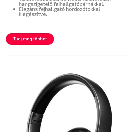
hangszigetelő fejhallgatópárnákkal.
Elegáns fejhallgató hordozótokkal
kiegészítve.
Tudj meg többet