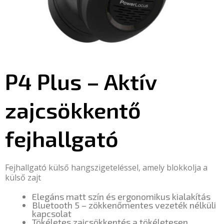
P4 Plus – Aktív
zajcsökkentő
fejhallgató
Fejhallgató külső hangszigeteléssel, amely blokkolja a
külső zajt
Elegáns matt szín és ergonomikus kialakítás
Bluetooth 5 – zökkenőmentes vezeték nélküli
kapcsolat
Tökéletes zajcsökkentés a tökéletesen