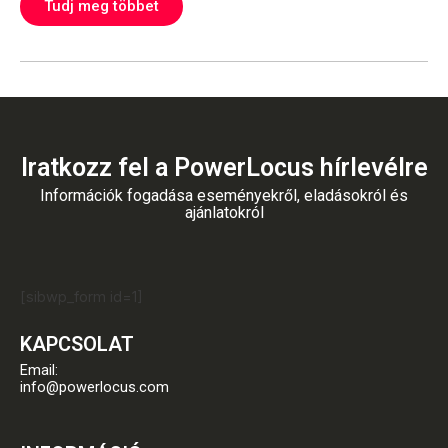
Tudj meg többet
Iratkozz fel a PowerLocus hírlevélre
Információk fogadása eseményekről, eladásokról és
ajánlatokról
[sibwp_form id=1]
KAPCSOLAT
Email:
info@powerlocus.com