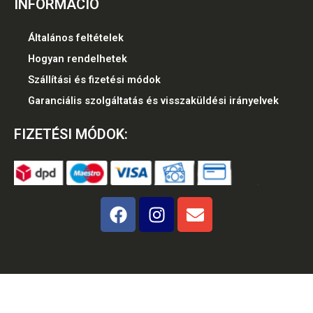
INFORMÁCIÓ
Általános feltételek
Hogyan rendelhetek
Szállítási és fizetési módok
Garanciális szolgáltatás és visszaküldési irányelvek
FIZETÉSI MÓDOK:
F
I
E
a
n
n
c
s
v
e
t
e
b
a
l
o
g
o