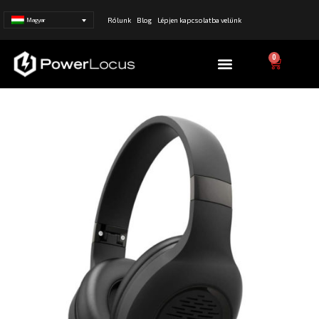
Rólunk
Blog
Lépjen kapcsolatba velünk
Magyar
Menü
0
Kosár