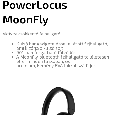
PowerLocus
MoonFly
Aktív zajcsökkentő fejhallgató
Külső hangszigeteléssel ellátott fejhallgató,
ami kizárja a külső zajt
90°-ban forgatható fülvédők
A MoonFly bluetooth fejhallgató tökéletesen
elfér minden táskában, és
prémium, kemény EVA tokkal szállítjuk