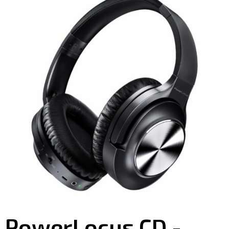
PowerLocus CD -