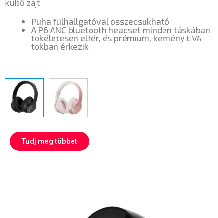
külső zajt
Puha fülhallgatóval összecsukható
A P6 ANC bluetooth headset minden táskában
tökéletesen elfér, és prémium, kemény EVA
tokban érkezik
Tudj meg többet