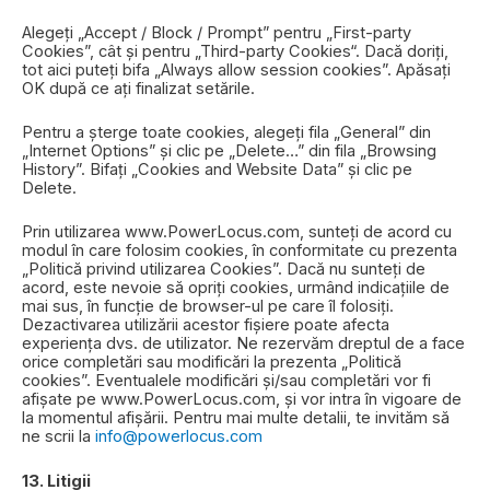
Alegeți „Accept / Block / Prompt” pentru „First-party
Cookies”, cât și pentru „Third-party Cookies“. Dacă doriți,
tot aici puteți bifa „Always allow session cookies”. Apăsați
OK după ce ați finalizat setările.
Pentru a șterge toate cookies, alegeți fila „General” din
„Internet Options” și clic pe „Delete…” din fila „Browsing
History”. Bifați „Cookies and Website Data” și clic pe
Delete.
Prin utilizarea www.PowerLocus.com, sunteți de acord cu
modul în care folosim cookies, în conformitate cu prezenta
„Politică privind utilizarea Cookies”. Dacă nu sunteți de
acord, este nevoie să opriți cookies, urmând indicațiile de
mai sus, în funcție de browser-ul pe care îl folosiți.
Dezactivarea utilizării acestor fișiere poate afecta
experiența dvs. de utilizator. Ne rezervăm dreptul de a face
orice completări sau modificări la prezenta „Politică
cookies”. Eventualele modificări și/sau completări vor fi
afișate pe www.PowerLocus.com, și vor intra în vigoare de
la momentul afișării. Pentru mai multe detalii, te invităm să
ne scrii la
info@powerlocus.com
13. Litigii