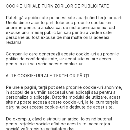
COOKIE-URI ALE FURNIZORILOR DE PUBLICITATE
Puteți găsi publicitate pe acest site aparținând terțelor pârți.
Unele dintre aceste pârți folosesc propriile cookie-uri
anonime pentru a analiza cât de multe persoane au fost
expuse unui mesaj publicitar, sau pentru a vedea câte
persoane au fost expuse de mai multe ori la aceeași
reclamă.
Companiile care generează aceste cookie-uri au propriile
politici de confidențialitate, iar acest site nu are acces
pentru a citi sau scrie aceste cookie-uri.
ALTE COOKIE-URI ALE TERȚELOR PĂRȚI
Pe unele pagini, terții pot seta propriile cookie-uri anonime,
în scopul de a urmări succesul unei aplicații sau pentru a
personaliza o aplicație. Datorită modului de utilizare, acest
site nu poate accesa aceste cookie-uri, la fel cum terțele
părți nu pot accesa cookie-urile deținute de acest site.
De exemplu, când distribuiți un articol folosind butonul
pentru rețelele sociale aflat pe acest site, acea rețea
socială va înregistra activitatea dvs.