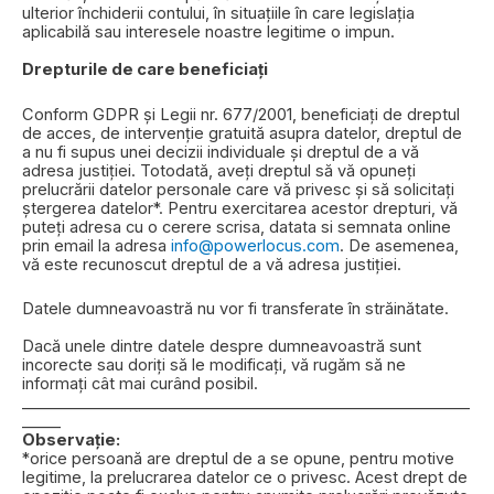
ulterior închiderii contului, în situațiile în care legislația
aplicabilă sau interesele noastre legitime o impun.
Drepturile de care beneficiați
Conform GDPR și Legii nr. 677/2001, beneficiați de dreptul
de acces, de intervenție gratuită asupra datelor, dreptul de
a nu fi supus unei decizii individuale și dreptul de a vă
adresa justiției. Totodată, aveți dreptul să vă opuneți
prelucrării datelor personale care vă privesc și să solicitați
ștergerea datelor*. Pentru exercitarea acestor drepturi, vă
puteți adresa cu o cerere scrisa, datata si semnata online
prin email la adresa
info@powerlocus.com
. De asemenea,
vă este recunoscut dreptul de a vă adresa justiției.
Datele dumneavoastră nu vor fi transferate în străinătate.
Dacă unele dintre datele despre dumneavoastră sunt
incorecte sau doriți să le modificați, vă rugăm să ne
informați cât mai curând posibil.
__________________________________________________________
_____
Observație:
*orice persoană are dreptul de a se opune, pentru motive
legitime, la prelucrarea datelor ce o privesc. Acest drept de