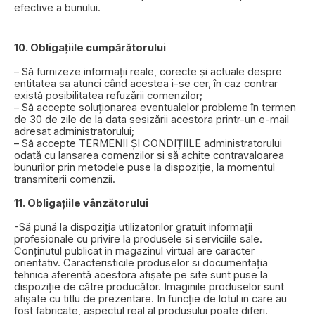
efective a bunului.
10. Obligațiile cumpărătorului
– Să furnizeze informații reale, corecte și actuale despre
entitatea sa atunci când acestea i-se cer, în caz contrar
există posibilitatea refuzării comenzilor;
– Să accepte soluționarea eventualelor probleme în termen
de 30 de zile de la data sesizării acestora printr-un e-mail
adresat administratorului;
– Să accepte TERMENII ȘI CONDIȚIILE administratorului
odată cu lansarea comenzilor si să achite contravaloarea
bunurilor prin metodele puse la dispoziție, la momentul
transmiterii comenzii.
11. Obligațiile vânzătorului
-Să pună la dispoziția utilizatorilor gratuit informații
profesionale cu privire la produsele si serviciile sale.
Conținutul publicat in magazinul virtual are caracter
orientativ. Caracteristicile produselor si documentația
tehnica aferentă acestora afișate pe site sunt puse la
dispoziție de către producător. Imaginile produselor sunt
afișate cu titlu de prezentare. In funcție de lotul in care au
fost fabricate, aspectul real al produsului poate diferi.