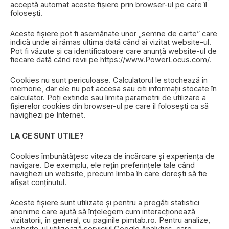
acceptă automat aceste fișiere prin browser-ul pe care îl
folosești.
Aceste fișiere pot fi asemănate unor „semne de carte” care
indică unde ai rămas ultima dată când ai vizitat website-ul.
Pot fi văzute și ca identificatoare care anunță website-ul de
fiecare dată când revii pe https://www.PowerLocus.com/.
Cookies nu sunt periculoase. Calculatorul le stochează în
memorie, dar ele nu pot accesa sau citi informații stocate în
calculator. Poți extinde sau limita parametrii de utilizare a
fișierelor cookies din browser-ul pe care îl folosești ca să
navighezi pe Internet.
LA CE SUNT UTILE?
Cookies îmbunătățesc viteza de încărcare și experiența de
navigare. De exemplu, ele rețin preferințele tale când
navighezi un website, precum limba în care dorești să fie
afișat conținutul.
Aceste fișiere sunt utilizate și pentru a pregăti statistici
anonime care ajută să înțelegem cum interacționează
vizitatorii, în general, cu paginile pimtab.ro. Pentru analize,