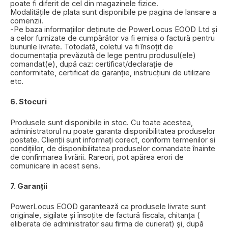
poate fi diferit de cel din magazinele fizice.
Modalitățile de plata sunt disponibile pe pagina de lansare a
comenzii.
-Pe baza informațiilor deținute de PowerLocus EOOD Ltd și
a celor furnizate de cumpărător va fi emisa o factură pentru
bunurile livrate. Totodată, coletul va fi însoțit de
documentația prevăzută de lege pentru produsul(ele)
comandat(e), după caz: certificat/declarație de
conformitate, certificat de garanție, instrucțiuni de utilizare
etc.
6. Stocuri
Produsele sunt disponibile in stoc. Cu toate acestea,
administratorul nu poate garanta disponibilitatea produselor
postate. Clienții sunt informați corect, conform termenilor si
condițiilor, de disponibilitatea produselor comandate înainte
de confirmarea livrării. Rareori, pot apărea erori de
comunicare in acest sens.
7. Garanții
PowerLocus EOOD garantează ca produsele livrate sunt
originale, sigilate și însoțite de factură fiscala, chitanța (
eliberata de administrator sau firma de curierat) și, după