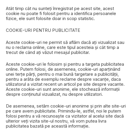
Atât timp cât nu sunteți înregistrat pe acest site, acest
cookie nu poate fi folosit pentru a identifica persoanele
fizice, ele sunt folosite doar in scop statistic.
COOKIE-URI PENTRU PUBLICITATE
Aceste cookie-uri ne permit să aflăm dacă ați vizualizat sau
nu o reclama online, care este tipul acesteia și cât timp a
trecut de când ați văzut mesajul publicitar.
Aceste cookie-uri le folosim și pentru a targeta publicitatea
online. Putem folosi, de asemenea, cookie-uri aparținând
unei terțe părți, pentru o mai bună targetare a publicității,
pentru a arăta de exemplu reclame despre vacanțe, daca
utilizatorul a vizitat recent un articol pe site despre vacante.
Aceste cookie-uri sunt anonime, ele stochează informații
despre conținutul vizualizat, nu despre utilizatori.
De asemenea, setăm cookie-uri anonime și prin alte site-uri
pe care avem publicitate. Primindu-le, astfel, noi le putem
folosi pentru a vă recunoaște ca vizitator al acelui site dacă
ulterior veți vizita site-ul nostru, vă vom putea livra
publicitatea bazată pe această informație.