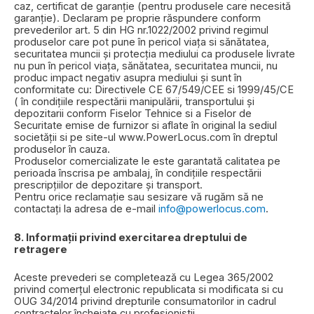
caz, certificat de garanție (pentru produsele care necesită
garanție). Declaram pe proprie răspundere conform
prevederilor art. 5 din HG nr.1022/2002 privind regimul
produselor care pot pune în pericol viața si sănătatea,
securitatea muncii și protecția mediului ca produsele livrate
nu pun în pericol viața, sănătatea, securitatea muncii, nu
produc impact negativ asupra mediului și sunt în
conformitate cu: Directivele CE 67/549/CEE si 1999/45/CE
( în condițiile respectării manipulării, transportului și
depozitarii conform Fiselor Tehnice si a Fiselor de
Securitate emise de furnizor si aflate în original la sediul
societății si pe site-ul www.PowerLocus.com în dreptul
produselor în cauza.
Produselor comercializate le este garantată calitatea pe
perioada înscrisa pe ambalaj, în condițiile respectării
prescripțiilor de depozitare și transport.
Pentru orice reclamație sau sesizare vă rugăm să ne
contactați la adresa de e-mail
info@powerlocus.com
.
8. Informații privind exercitarea dreptului de
retragere
Aceste prevederi se completează cu Legea 365/2002
privind comerțul electronic republicata si modificata si cu
OUG 34/2014 privind drepturile consumatorilor in cadrul
contractelor încheiate cu profesioniștii.