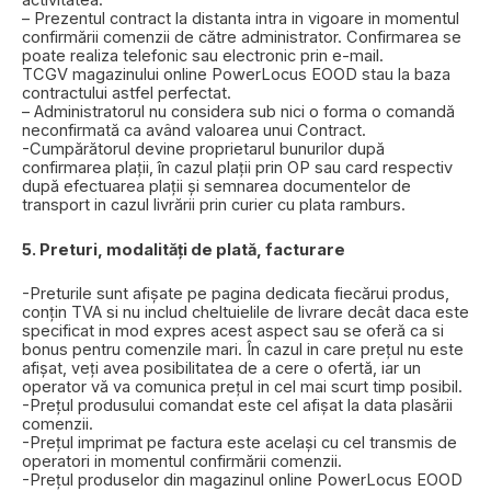
activitatea.
– Prezentul contract la distanta intra in vigoare in momentul
confirmării comenzii de către administrator. Confirmarea se
poate realiza telefonic sau electronic prin e-mail.
TCGV magazinului online PowerLocus EOOD stau la baza
contractului astfel perfectat.
– Administratorul nu considera sub nici o forma o comandă
neconfirmată ca având valoarea unui Contract.
-Cumpărătorul devine proprietarul bunurilor după
confirmarea plații, în cazul plații prin OP sau card respectiv
după efectuarea plații și semnarea documentelor de
transport in cazul livrării prin curier cu plata ramburs.
5. Preturi, modalități de plată, facturare
-Preturile sunt afișate pe pagina dedicata fiecărui produs,
conțin TVA si nu includ cheltuielile de livrare decât daca este
specificat in mod expres acest aspect sau se oferă ca si
bonus pentru comenzile mari. În cazul in care prețul nu este
afișat, veți avea posibilitatea de a cere o ofertă, iar un
operator vă va comunica prețul in cel mai scurt timp posibil.
-Prețul produsului comandat este cel afișat la data plasării
comenzii.
-Prețul imprimat pe factura este același cu cel transmis de
operatori in momentul confirmării comenzii.
-Prețul produselor din magazinul online PowerLocus EOOD