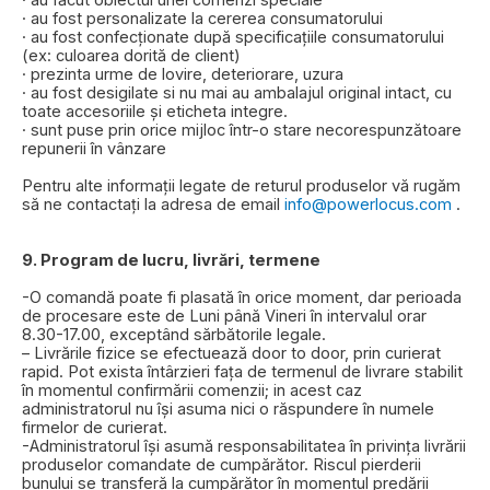
· au fost personalizate la cererea consumatorului
· au fost confecționate după specificațiile consumatorului
(ex: culoarea dorită de client)
· prezinta urme de lovire, deteriorare, uzura
· au fost desigilate si nu mai au ambalajul original intact, cu
toate accesoriile și eticheta integre.
· sunt puse prin orice mijloc într-o stare necorespunzătoare
repunerii în vânzare
Pentru alte informații legate de returul produselor vă rugăm
să ne contactați la adresa de email
info@powerlocus.com
.
9. Program de lucru, livrări, termene
-O comandă poate fi plasată în orice moment, dar perioada
de procesare este de Luni până Vineri în intervalul orar
8.30-17.00, exceptând sărbătorile legale.
– Livrările fizice se efectuează door to door, prin curierat
rapid. Pot exista întârzieri fața de termenul de livrare stabilit
în momentul confirmării comenzii; in acest caz
administratorul nu își asuma nici o răspundere în numele
firmelor de curierat.
-Administratorul își asumă responsabilitatea în privința livrării
produselor comandate de cumpărător. Riscul pierderii
bunului se transferă la cumpărător în momentul predării