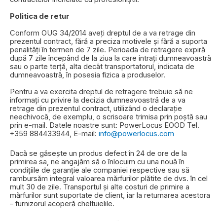
Politica de retur
Conform OUG 34/2014 aveți dreptul de a va retrage din
prezentul contract, fără a preciza motivele și fără a suporta
penalități în termen de 7 zile. Perioada de retragere expiră
după 7 zile începând de la ziua la care intrați dumneavoastră
sau o parte terță, alta decât transportatorul, indicata de
dumneavoastră, în posesia fizica a produselor.
Pentru a va exercita dreptul de retragere trebuie să ne
informați cu privire la decizia dumneavoastră de a va
retrage din prezentul contract, utilizând o declarație
neechivocă, de exemplu, o scrisoare trimisa prin poștă sau
prin e-mail. Datele noastre sunt: PowerLocus EOOD Tel.
+359 884433944, E-mail:
info@powerlocus.com
Dacă se găsește un produs defect în 24 de ore de la
primirea sa, ne angajăm să o înlocuim cu una nouă în
condițiile de garanție ale companiei respective sau să
rambursăm integral valoarea mărfurilor plătite de dvs. în cel
mult 30 de zile. Transportul și alte costuri de primire a
mărfurilor sunt suportate de client, iar la returnarea acestora
– furnizorul acoperă cheltuielile.