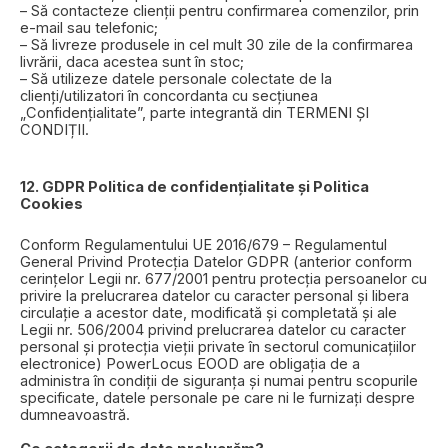
– Să contacteze clienții pentru confirmarea comenzilor, prin
e-mail sau telefonic;
– Să livreze produsele in cel mult 30 zile de la confirmarea
livrării, daca acestea sunt în stoc;
– Să utilizeze datele personale colectate de la
clienți/utilizatori în concordanta cu secțiunea
„Confidențialitate”, parte integrantă din TERMENI ȘI
CONDIȚII.
12. GDPR Politica de confidențialitate și Politica
Cookies
Conform Regulamentului UE 2016/679 – Regulamentul
General Privind Protecția Datelor GDPR (anterior conform
cerințelor Legii nr. 677/2001 pentru protecția persoanelor cu
privire la prelucrarea datelor cu caracter personal și libera
circulație a acestor date, modificată și completată și ale
Legii nr. 506/2004 privind prelucrarea datelor cu caracter
personal și protecția vieții private în sectorul comunicațiilor
electronice) PowerLocus EOOD are obligația de a
administra în condiții de siguranța și numai pentru scopurile
specificate, datele personale pe care ni le furnizați despre
dumneavoastră.