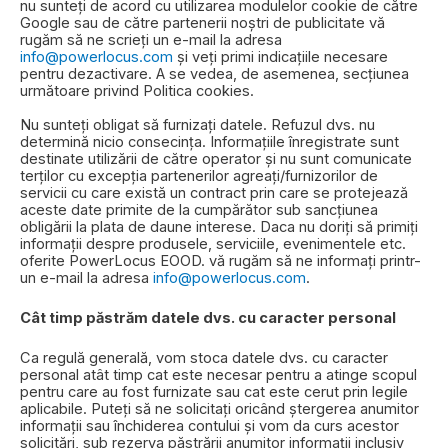
nu sunteți de acord cu utilizarea modulelor cookie de către
Google sau de către partenerii noștri de publicitate vă
rugăm să ne scrieți un e-mail la adresa
info@powerlocus.com
și veți primi indicațiile necesare
pentru dezactivare. A se vedea, de asemenea, secțiunea
următoare privind Politica cookies.
Nu sunteți obligat să furnizați datele. Refuzul dvs. nu
determină nicio consecința. Informațiile înregistrate sunt
destinate utilizării de către operator și nu sunt comunicate
terților cu excepția partenerilor agreați/furnizorilor de
servicii cu care există un contract prin care se protejează
aceste date primite de la cumpărător sub sancțiunea
obligării la plata de daune interese. Daca nu doriți să primiți
informații despre produsele, serviciile, evenimentele etc.
oferite PowerLocus EOOD. vă rugăm să ne informați printr-
un e-mail la adresa
info@powerlocus.com
.
Cât timp păstrăm datele dvs. cu caracter personal
Ca regulă generală, vom stoca datele dvs. cu caracter
personal atât timp cat este necesar pentru a atinge scopul
pentru care au fost furnizate sau cat este cerut prin legile
aplicabile. Puteți să ne solicitați oricând ștergerea anumitor
informații sau închiderea contului și vom da curs acestor
solicitări, sub rezerva păstrării anumitor informații inclusiv