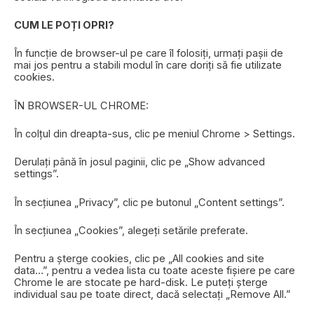
CUM LE POȚI OPRI?
În funcție de browser-ul pe care îl folosiți, urmați pașii de
mai jos pentru a stabili modul în care doriți să fie utilizate
cookies.
ÎN BROWSER-UL CHROME:
În colțul din dreapta-sus, clic pe meniul Chrome > Settings.
Derulați până în josul paginii, clic pe „Show advanced
settings”.
În secțiunea „Privacy”, clic pe butonul „Content settings”.
În secțiunea „Cookies”, alegeți setările preferate.
Pentru a șterge cookies, clic pe „All cookies and site
data…”, pentru a vedea lista cu toate aceste fișiere pe care
Chrome le are stocate pe hard-disk. Le puteți șterge
individual sau pe toate direct, dacă selectați „Remove All.”