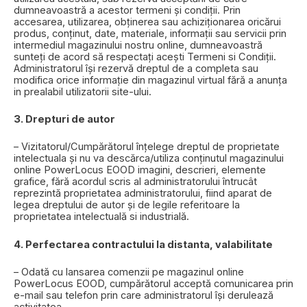
dumneavoastră a acestor termeni și condiții. Prin
accesarea, utilizarea, obținerea sau achiziționarea oricărui
produs, conținut, date, materiale, informații sau servicii prin
intermediul magazinului nostru online, dumneavoastră
sunteți de acord să respectați acești Termeni si Condiții.
Administratorul își rezervă dreptul de a completa sau
modifica orice informație din magazinul virtual fără a anunța
in prealabil utilizatorii site-ului.
3. Drepturi de autor
– Vizitatorul/Cumpărătorul înțelege dreptul de proprietate
intelectuala și nu va descărca/utiliza conținutul magazinului
online PowerLocus EOOD imagini, descrieri, elemente
grafice, fără acordul scris al administratorului întrucât
reprezintă proprietatea administratorului, fiind aparat de
legea dreptului de autor și de legile referitoare la
proprietatea intelectuală si industrială.
4. Perfectarea contractului la distanta, valabilitate
– Odată cu lansarea comenzii pe magazinul online
PowerLocus EOOD, cumpărătorul acceptă comunicarea prin
e-mail sau telefon prin care administratorul își derulează