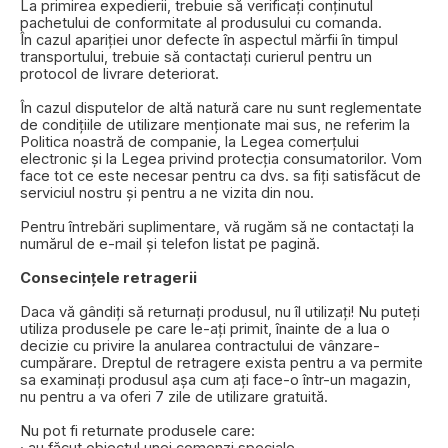
La primirea expedierii, trebuie să verificați conținutul
pachetului de conformitate al produsului cu comanda.
În cazul apariției unor defecte în aspectul mărfii în timpul
transportului, trebuie să contactați curierul pentru un
protocol de livrare deteriorat.
În cazul disputelor de altă natură care nu sunt reglementate
de condițiile de utilizare menționate mai sus, ne referim la
Politica noastră de companie, la Legea comerțului
electronic și la Legea privind protecția consumatorilor. Vom
face tot ce este necesar pentru ca dvs. sa fiți satisfăcut de
serviciul nostru și pentru a ne vizita din nou.
Pentru întrebări suplimentare, vă rugăm să ne contactați la
numărul de e-mail și telefon listat pe pagină.
Consecințele retragerii
Daca vă gândiți să returnați produsul, nu îl utilizați! Nu puteți
utiliza produsele pe care le-ați primit, înainte de a lua o
decizie cu privire la anularea contractului de vânzare-
cumpărare. Dreptul de retragere exista pentru a va permite
sa examinați produsul așa cum ați face-o într-un magazin,
nu pentru a va oferi 7 zile de utilizare gratuită.
Nu pot fi returnate produsele care:
· au făcut obiectul unei comenzi speciale