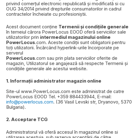
privind comerțul electronic republicată și modificată si cu
OUG 34/2014 privind drepturile consumatorilor in cadrul
contractelor încheiate cu profesioniștii.
Acest document conține
Termenii și condițiile generale
în temeiul cărora PowerLocus EOOD oferă serviciilor sale
utilizatorilor prin
intermediul magazinului online
PowerLocus
.com. Aceste condiții sunt obligatorii pentru
toți utilizatorii. Încărcând hyperlink-urile încorporate pe
serverul
PowerLocus
.com sau prin plata serviciilor oferite de
magazin, Utilizatorul se angajează să respecte Termenii și
condițiile generale ale acestui website.
1. Informații administrator magazin online
Site-ul www.PowerLocus.com este administrat de catre
PowerLocus EOOD Tel. +359 884433944, E-mail:
info@powerlocus.com
. (36 Vasil Levski str, Dryanovo, 5370
Bulgaria).
2. Acceptare TCG
Administratorul vă oferă accesul în magazinul online si
utilizarea acestuia, sub rezerva acceptării de către