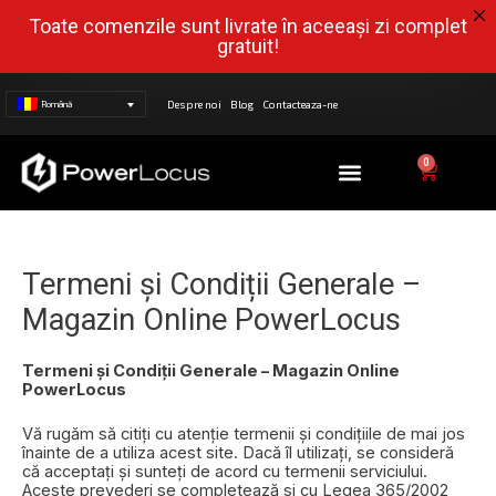
Toate comenzile sunt livrate în aceeași zi complet
gratuit!
Despre noi
Blog
Contacteaza-ne
Română
Meniu
0
Cart
Termeni și Condiții Generale –
Magazin Online PowerLocus
Termeni și Condiții Generale – Magazin Online
PowerLocus
Vă rugăm să citiți cu atenție termenii și condițiile de mai jos
înainte de a utiliza acest site. Dacă îl utilizați, se consideră
că acceptați și sunteți de acord cu termenii serviciului.
Aceste prevederi se completează si cu Legea 365/2002