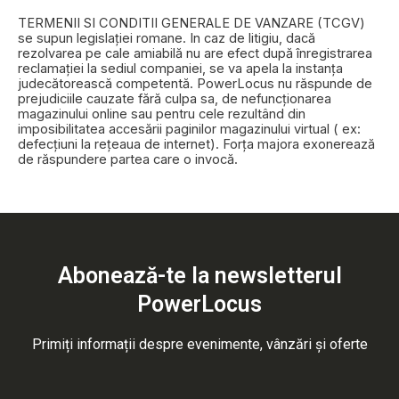
TERMENII SI CONDITII GENERALE DE VANZARE (TCGV)
se supun legislației romane. In caz de litigiu, dacă
rezolvarea pe cale amiabilă nu are efect după înregistrarea
reclamației la sediul companiei, se va apela la instanța
judecătorească competentă. PowerLocus nu răspunde de
prejudiciile cauzate fără culpa sa, de nefuncționarea
magazinului online sau pentru cele rezultând din
imposibilitatea accesării paginilor magazinului virtual ( ex:
defecțiuni la rețeaua de internet). Forța majora exonerează
de răspundere partea care o invocă.
Abonează-te la newsletterul
PowerLocus
Primiți informații despre evenimente, vânzări și oferte