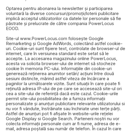
Optarea pentru abonarea la newsletter și participarea
voluntară la diverse concursuri/promoții/loterii publicitare
implică acceptul utilizatorilor ca datele lor personale să fie
păstrate și prelucrate de către compania PowerLocus
EOOD.
Site-ul www.PowerLocus.com folosește Google
Remarketing și Google AdWords, colectând astfel cookie-
uri. Cookie-uri sunt fișiere text, controlate de browser-ul de
internet, care în versiunea standard este setat să le
accepte. La accesarea magazinului online PowerLocus,
acesta va solicita browser-ului de internet să stocheze
cookie în memoria PC-ului. Informațiile din cookie-uri
generează reținerea anumitor setări/ acțiuni între două
sesiuni distincte, mărind astfel viteza de încărcare a
paginilor la următoarele vizite. Sunt situații în care poate fi
reținută adresa IP-ului de pe care se accesează site-ul ori
cea a site-ului de referință dacă este cazul. Cookie-urile
permit site-ului posibilitatea de a furniza informații
personalizate și anunțuri publicitare relevante utilizatorului si
nu vor fi vândute, înstrăinate sau închiriate unei terțe părți.
Astfel de anunțuri pot fi afișate în website-urile rețelei
Google Display si Google Search. Partenerii noștri nu vor
colecta informații personale cum ar fi nume, adresa de e-
mail, adresa poștală sau număr de telefon. În cazul în care