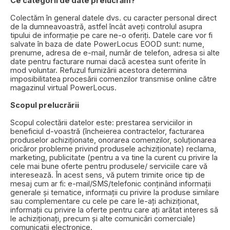
Ce categorii de date prelucrăm?
Colectăm în general datele dvs. cu caracter personal direct
de la dumneavoastră, astfel încât aveți controlul asupra
tipului de informație pe care ne-o oferiți. Datele care vor fi
salvate în baza de date PowerLocus EOOD sunt: nume,
prenume, adresa de e-mail, număr de telefon, adresa si alte
date pentru facturare numai dacă acestea sunt oferite în
mod voluntar. Refuzul furnizării acestora determina
imposibilitatea procesării comenzilor transmise online către
magazinul virtual PowerLocus.
Scopul prelucrării
Scopul colectării datelor este: prestarea serviciilor in
beneficiul d-voastră (încheierea contractelor, facturarea
produselor achiziționate, onorarea comenzilor, soluționarea
oricăror probleme privind produsele achiziționate) reclama,
marketing, publicitate (pentru a va tine la curent cu privire la
cele mai bune oferte pentru produsele/ serviciile care vă
interesează. În acest sens, vă putem trimite orice tip de
mesaj cum ar fi: e-mail/SMS/telefonic conținând informații
generale și tematice, informații cu privire la produse similare
sau complementare cu cele pe care le-ați achiziționat,
informații cu privire la oferte pentru care ați arătat interes să
le achiziționați, precum și alte comunicări comerciale)
comunicații electronice.