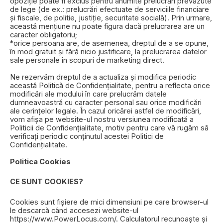
opoziție poate fi exclus pentru anumite prelucrări prevăzute
de lege (de ex.: prelucrări efectuate de serviciile financiare
și fiscale, de politie, justiție, securitate socială). Prin urmare,
această mențiune nu poate figura dacă prelucrarea are un
caracter obligatoriu;
*orice persoana are, de asemenea, dreptul de a se opune,
în mod gratuit și fără nicio justificare, la prelucrarea datelor
sale personale în scopuri de marketing direct.
Ne rezervăm dreptul de a actualiza și modifica periodic
această Politică de Confidențialitate, pentru a reflecta orice
modificări ale modului în care prelucrăm datele
dumneavoastră cu caracter personal sau orice modificări
ale cerințelor legale. În cazul oricărei astfel de modificări,
vom afișa pe website-ul nostru versiunea modificată a
Politicii de Confidențialitate, motiv pentru care vă rugăm să
verificați periodic conținutul acestei Politici de
Confidențialitate.
Politica Cookies
CE SUNT COOKIES?
Cookies sunt fișiere de mici dimensiuni pe care browser-ul
le descarcă când accesezi website-ul
https://www.PowerLocus.com/. Calculatorul recunoaște și