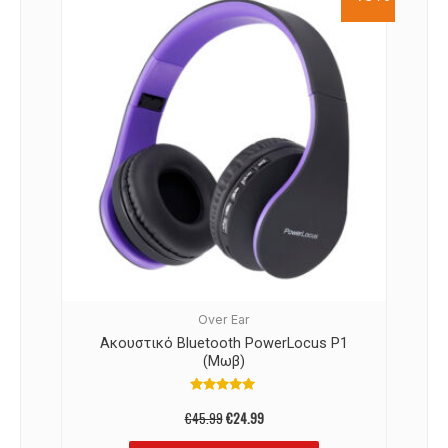
Over Ear
Ακουστικό Bluetooth PowerLocus P1
(Μωβ)
Βαθμολογήθηκε
με
€
45.99
€
24.99
4.92
από 5