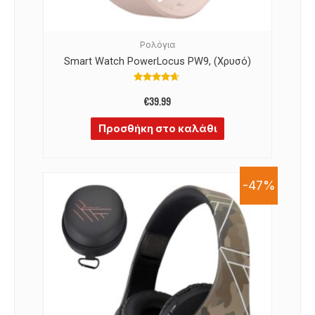
Ρολόγια
Smart Watch PowerLocus PW9, (Χρυσό)
Βαθμολογήθηκε
με
€
39.99
4.50
από 5
Προσθήκη στο καλάθι
-47%