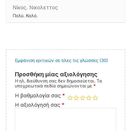
Βαθμολογήθηκε
Νίκος. Νικολεττος
με
5
από 5
Πολύ. Καλό.
Εμφάνιση κριτικών σε όλες τις γλώσσες (30)
Προσθήκη μίας αξιολόγησης
Η ηλ. διεύθυνση σας δεν δημοσιεύεται.
Τα
υποχρεωτικά πεδία σημειώνονται με
*
Η βαθμολογία σας
*
Η αξιολόγησή σας
*