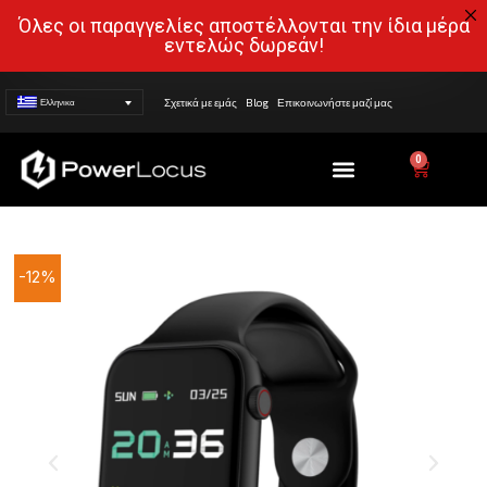
Όλες οι παραγγελίες αποστέλλονται την ίδια μέρα
εντελώς δωρεάν!
Σχετικά με εμάς
Blog
Επικοινωνήστε μαζί μας
Ελληνικα
Menu
0
Cart
Smart
-12%
Watch
PowerLocus
PW4,
(μαύρο)
ποσότητα