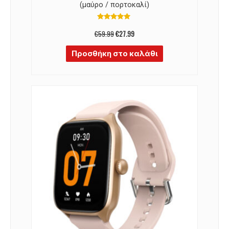
(μαύρο / πορτοκαλί)
Βαθμολογήθηκε
με
€
59.99
€
27.99
4.97
από 5
Προσθήκη στο καλάθι