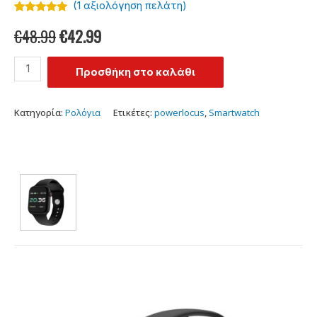
(
1
αξιολόγηση πελάτη)
Βαθμολογήθηκε
1
€
48.99
€
42.99
με
4.87
από
5 με βάση
βαθμολογία
πελάτη
Προσθήκη στο καλάθι
Κατηγορία:
Ρολόγια
Ετικέτες:
powerlocus
,
Smartwatch
Χρώμα
:
Черен