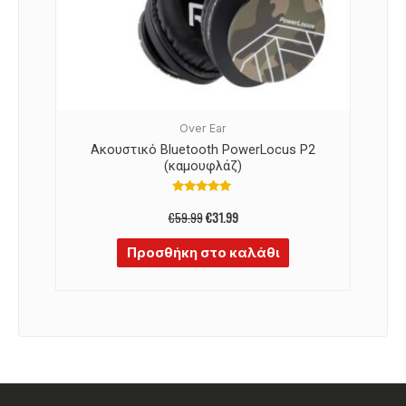
Over Ear
Ακουστικό Bluetooth PowerLocus P2
(καμουφλάζ)
Βαθμολογήθηκε
με
€
59.99
€
31.99
4.96
από 5
Προσθήκη στο καλάθι