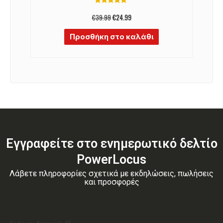
Παιδικά ακουστικά
Παιδικά ακουστικά Over-Ear PowerLocus
(Μπλε/κόκκινο)
Βαθμολογήθηκε
με
€
39.99
€
24.99
5.00
από 5
Προσθήκη στο καλάθι
Εγγραφείτε στο ενημερωτικό δελτίο
PowerLocus
Λάβετε πληροφορίες σχετικά με εκδηλώσεις, πωλήσεις
και προσφορές