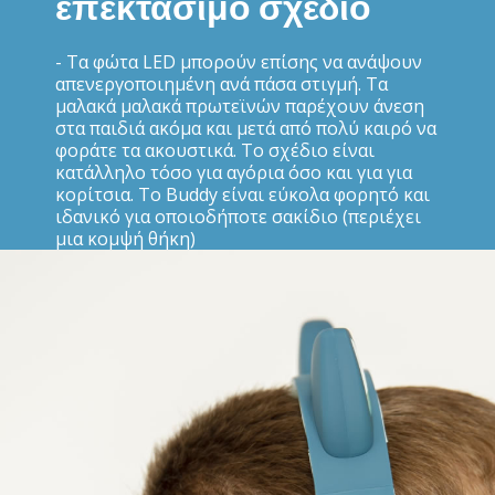
αναδιπλούμενο και
επεκτάσιμο σχέδιο
- Τα φώτα LED μπορούν επίσης να ανάψουν
απενεργοποιημένη ανά πάσα στιγμή. Τα
μαλακά μαλακά πρωτεϊνών παρέχουν άνεση
στα παιδιά ακόμα και μετά από πολύ καιρό να
φοράτε τα ακουστικά. Το σχέδιο είναι
κατάλληλο τόσο για αγόρια όσο και για για
κορίτσια. Το Buddy είναι εύκολα φορητό και
ιδανικό για οποιοδήποτε σακίδιο (περιέχει
μια κομψή θήκη)