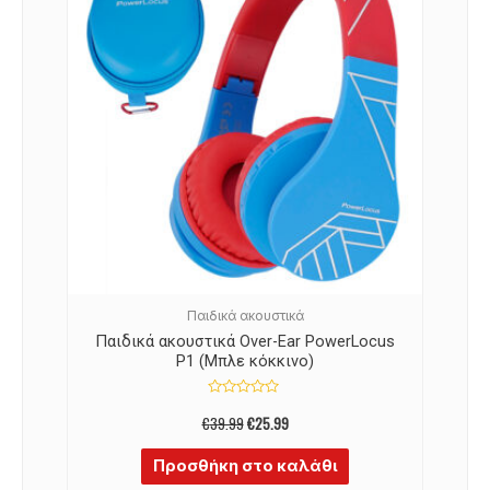
-35%
Παιδικά ακουστικά
Παιδικά ακουστικά Over-Ear PowerLocus
P1 (Μπλε κόκκινο)
Βαθμολογήθηκε