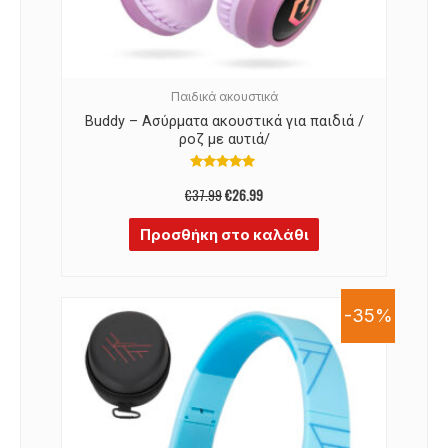
Παιδικά ακουστικά
Buddy – Ασύρματα ακουστικά για παιδιά /
ροζ με αυτιά/
Βαθμολογήθηκε
με
€
37.99
€
26.99
5.00
από 5
Προσθήκη στο καλάθι
-35%