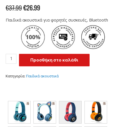
για παιδιά /μπλε με αυτιά/
(
1
αξιολόγηση πελάτη)
Βαθμολογήθηκε
1
€
37.99
€
26.99
με
4.60
από 5 με
βάση
βαθμολογία
Παιδικά ακουστικά για φορητές συσκευές, Bluetooth
πελάτη
Προσθήκη στο καλάθι
Κατηγορία:
Παιδικά ακουστικά
Χρώμα
:
Сини с уши