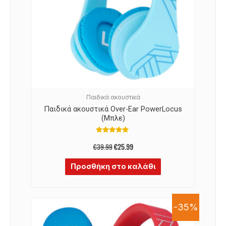
Παιδικά ακουστικά
Παιδικά ακουστικά Over-Ear PowerLocus
(Μπλε)
Βαθμολογήθηκε
με
€
39.99
€
25.99
5.00
από 5
Προσθήκη στο καλάθι