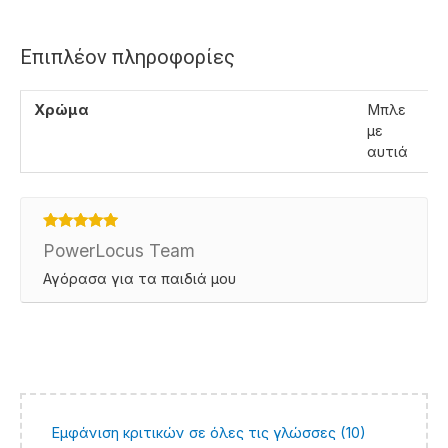
Επιπλέον πληροφορίες
Χρώμα
Μπλε
με
αυτιά
Βαθμολογήθηκε
PowerLocus Team
με
5
από 5
Αγόρασα για τα παιδιά μου