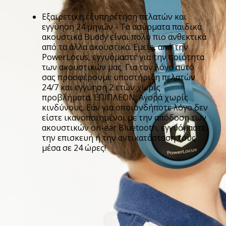
Εξαιρετική εξυπηρέτηση πελατών και
εγγύηση 24 μηνών - Τα ασύρματα παιδικά
ακουστικά Buddy είναι πολύ πιο ανθεκτικά
από τα άλλα ακουστικά. Εμείς, από την
PowerLocus, εγγυόμαστε για την ποιότητα
των ακουστικών μας. Για τον λόγο αυτό
σας προσφέρουμε υποστήριξη πελατών
24/7 και εγγύηση 2 ετών χωρίς
προβλήματα. ΕΠΙΠΛΕΟΝ: Αγορά χωρίς
κινδύνους. Εάν για οποιονδήποτε λόγο δεν
είστε ικανοποιημένοι με την απόδοση των
ακουστικών on-ear Bluetooth, εγγυόμαστε
την επισκευή ή την αντικατάσταση τους
μέσα σε 24 ώρες!