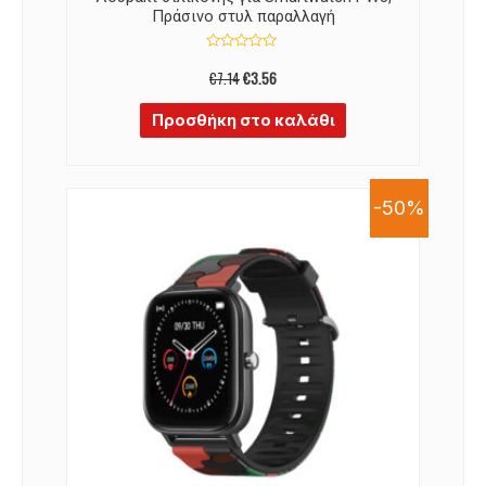
Πράσινο στυλ παραλλαγή
Βαθμολογήθηκε
με
€
7.14
€
3.56
0
από
5
Προσθήκη στο καλάθι
-50%