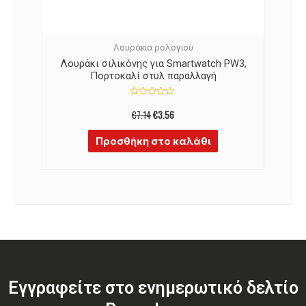
Λουράκια ρολογιού
Λουράκι σιλικόνης για Smartwatch PW3,
Πορτοκαλί στυλ παραλλαγή
Βαθμολογήθηκε
με
€
7.14
€
3.56
0
από
5
Προσθήκη στο καλάθι
Εγγραφείτε στο ενημερωτικό δελτίο