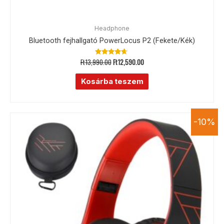
Headphone
Bluetooth fejhallgató PowerLocus P2 (Fekete/Kék)
Ft
13,990.00
Ft
12,590.00
Értékelés:
4.50
/ 5
Kosárba teszem
-10%