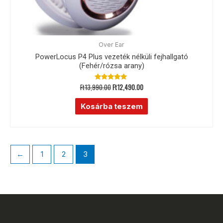
Over Ear
PowerLocus P4 Plus vezeték nélküli fejhallgató
(Fehér/rózsa arany)
Ft
13,990.00
Ft
12,490.00
Értékelés:
5.00
/ 5
Kosárba teszem
←
1
2
3