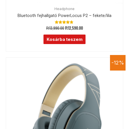
Headphone
Bluetooth fejhallgató PowerLocus P2 – fekete/lila
Ft
13,990.00
Ft
12,590.00
Értékelés:
4.55
/ 5
Kosárba teszem
-12%