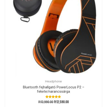
Headphone
Bluetooth fejhallgató PowerLocus P2 –
fekete/narancssárga
Ft
13,990.00
Ft
12,590.00
Értékelés:
4.97
/ 5