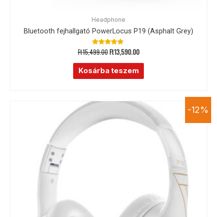
Headphone
Bluetooth fejhallgató PowerLocus P19 (Asphalt Grey)
Ft
15,499.00
Ft
13,590.00
Értékelés:
5.00
/ 5
Kosárba teszem
-12%