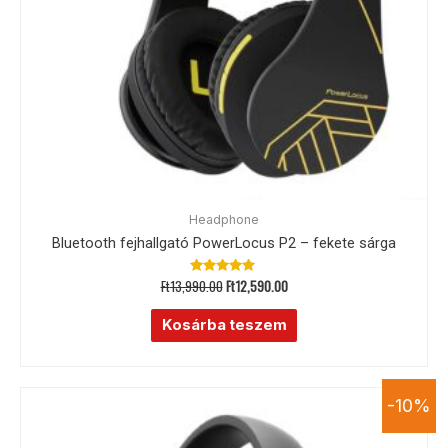
Headphone
Bluetooth fejhallgató PowerLocus P2 – fekete sárga
Ft
13,990.00
Ft
12,590.00
Értékelés:
4.95
/ 5
Kosárba teszem
-10%