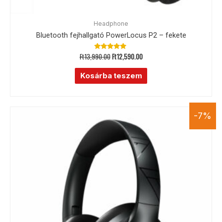
Headphone
Bluetooth fejhallgató PowerLocus P2 – fekete
Ft
13,990.00
Ft
12,590.00
Értékelés:
5.00
/ 5
Kosárba teszem
-7%