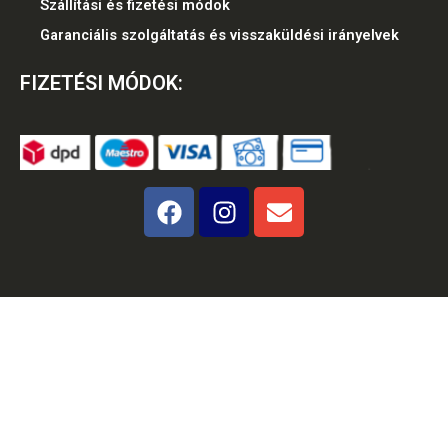
Szállítási és fizetési módok
Garanciális szolgáltatás és visszaküldési irányelvek
FIZETÉSI MÓDOK:
F
I
E
a
n
n
c
s
v
e
t
e
b
a
l
o
g
o
o
r
p
k
a
e
m