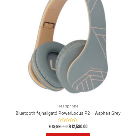
Headphone
Bluetooth fejhallgató PowerLocus P2 – Asphalt Grey
Ft
13,990.00
Ft
12,590.00
Értékelés:
0
/