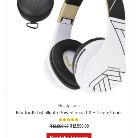
Headphone
Bluetooth fejhallgató PowerLocus P2 – fekete/fehér
Ft
13,990.00
Ft
12,590.00
Értékelés:
4.89
/ 5