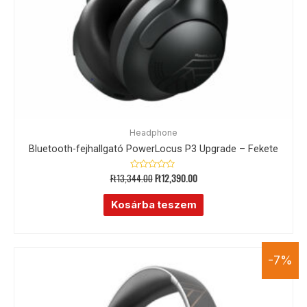
Headphone
Bluetooth-fejhallgató PowerLocus P3 Upgrade – Fekete
Ft
13,344.00
Ft
12,390.00
Értékelés:
0
/
5
Kosárba teszem
-7%