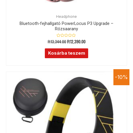
Headphone
Bluetooth-fejhallgató PowerLocus P3 Upgrade –
Rózsaarany
Ft
13,344.00
Ft
12,390.00
Értékelés:
0
/
5
Kosárba teszem
-10%