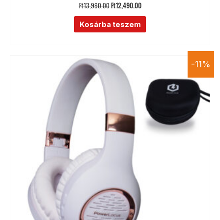
Ft
13,990.00
Ft
12,490.00
Értékelés:
5.00
/ 5
Kosárba teszem
-11%