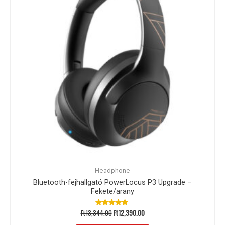
Headphone
Bluetooth-fejhallgató PowerLocus P3 Upgrade –
Fekete/arany
Ft
13,344.00
Ft
12,390.00
Értékelés:
5.00
/ 5