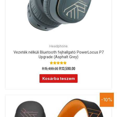
Headphone
Vezeték nélküli Bluetooth fejhallgató PowerLocus P7
Upgrade (Asphalt Grey)
Ft
15,499.00
Ft
13,590.00
Értékelés:
5.00
/ 5
Kosárba teszem
-10%