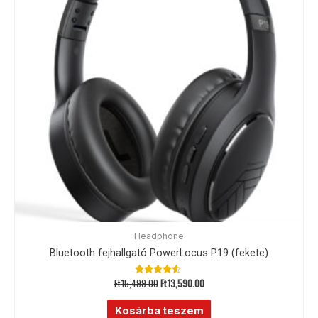
Headphone
Bluetooth fejhallgató PowerLocus P19 (fekete)
Ft
15,499.00
Ft
13,590.00
Értékelés:
4.33
/ 5
Kosárba teszem