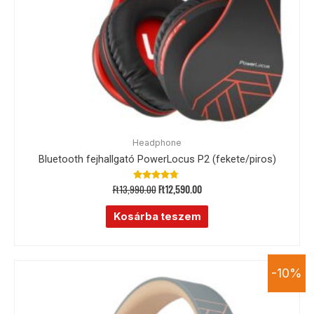
Headphone
Bluetooth fejhallgató PowerLocus P2 (fekete/piros)
Ft
13,990.00
Ft
12,590.00
Értékelés:
4.55
/ 5
Kosárba teszem
-10%