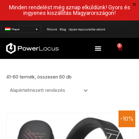
Minden rendelést még aznap elküldünk! Gyors és
ingyenes kiszállítás Magyarországon!
Rólunk
Blog
Lépjen kapcsolatba velünk
Magyar
Menü
0
Kosár
41–60 termék, összesen 60 db
-10%