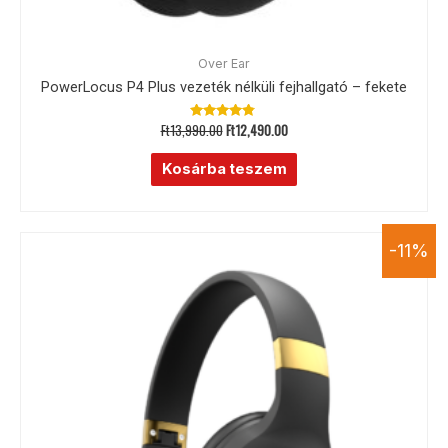
Over Ear
PowerLocus P4 Plus vezeték nélküli fejhallgató – fekete
Ft
13,990.00
Ft
12,490.00
Értékelés:
4.67
/ 5
Kosárba teszem
-11%