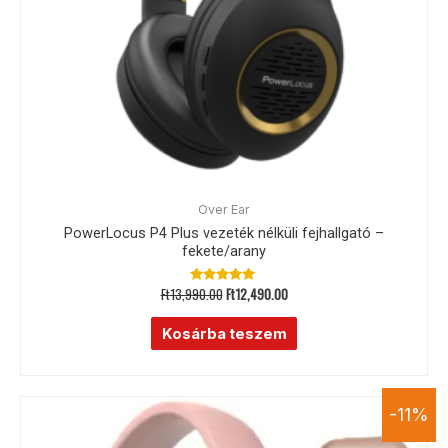
Over Ear
PowerLocus P4 Plus vezeték nélküli fejhallgató –
fekete/arany
Ft
13,990.00
Ft
12,490.00
Értékelés:
5.00
/ 5
Kosárba teszem
-11%