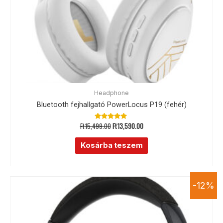
Headphone
Bluetooth fejhallgató PowerLocus P19 (fehér)
Ft
15,499.00
Ft
13,590.00
Értékelés:
5.00
/ 5
Kosárba teszem
-12%