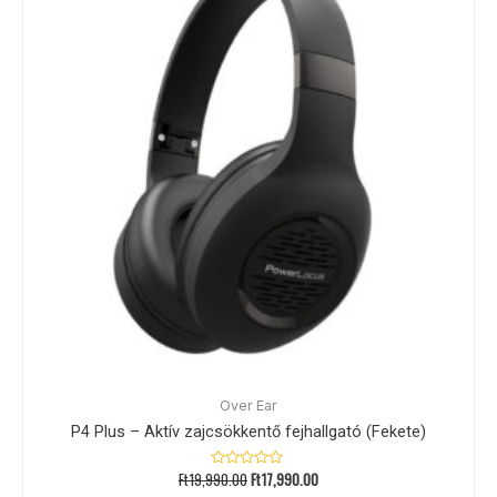
Over Ear
P4 Plus – Aktív zajcsökkentő fejhallgató (Fekete)
Ft
19,990.00
Ft
17,990.00
Értékelés:
0