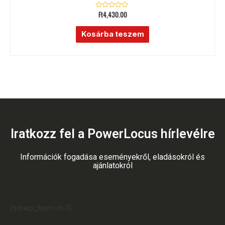
Ft
4,430.00
Értékelés:
0
/
5
Kosárba teszem
Iratkozz fel a PowerLocus hírlevélre
Információk fogadása eseményekről, eladásokról és
ajánlatokról
[sibwp_form id=1]