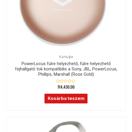
Калъфи
PowerLocus fülre helyezhető, fülre helyezhető
fejhallgató tok kompatibilis a Sony, JBL, PowerLocus,
Phillips, Marshall (Rose Gold)
Ft
4,430.00
Értékelés:
0
/
5
Kosárba teszem