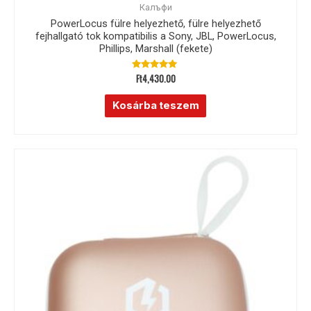
Калъфи
PowerLocus fülre helyezhető, fülre helyezhető
fejhallgató tok kompatibilis a Sony, JBL, PowerLocus,
Phillips, Marshall (fekete)
Ft
4,430.00
Értékelés:
5.00
/ 5
Kosárba teszem