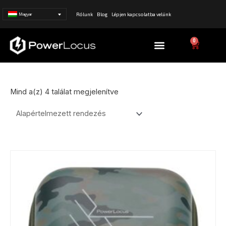
Rólunk
Blog
Lépjen kapcsolatba velünk
Magyar
Menü
0
Kosár
Mind a(z) 4 találat megjelenítve