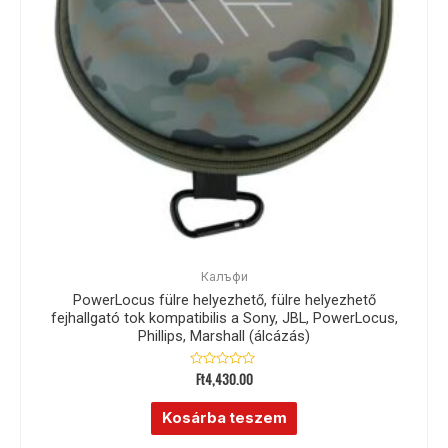
Калъфи
PowerLocus fülre helyezhető, fülre helyezhető
fejhallgató tok kompatibilis a Sony, JBL, PowerLocus,
Phillips, Marshall (álcázás)
Ft
4,430.00
Értékelés:
0
/
5
Kosárba teszem