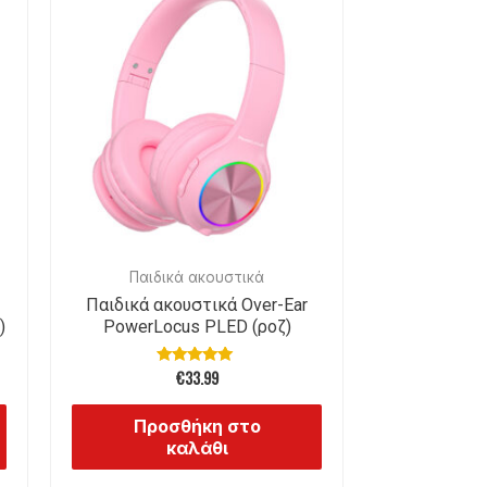
Παιδικά ακουστικά
Παιδικά ακουστικά Over-Ear
)
PowerLocus PLED (ροζ)
€
33.99
Βαθμολογήθηκε
με
5.00
από 5
Προσθήκη στο
καλάθι