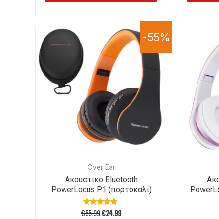
-55%
Over Ear
Ακουστικό Bluetooth
Ακο
PowerLocus P1 (πορτοκαλί)
PowerL
€
55.99
€
24.99
Βαθμολογήθηκε
με