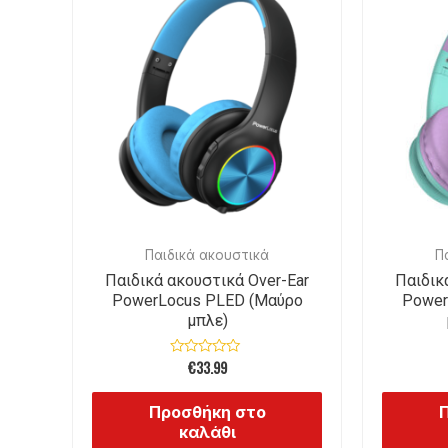
Παιδικά ακουστικά
Π
Παιδικά ακουστικά Over-Ear
Παιδικ
PowerLocus PLED (Μαύρο
Power
μπλε)
€
33.99
Βαθμολογήθηκε
με
0
από
Προσθήκη στο
5
καλάθι