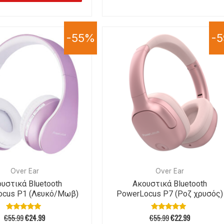
-55%
-
Over Ear
Over Ear
υστικά Bluetooth
Ακουστικά Bluetooth
ocus P1 (Λευκό/Μωβ)
PowerLocus P7 (Ροζ χρυσός)
€
55.99
€
24.99
€
55.99
€
22.99
Βαθμολογήθηκε
Βαθμολογήθηκε
με
με