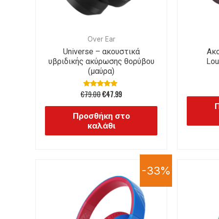
Over Ear
Universe – ακουστικά
Ακο
υβριδικής ακύρωσης θορύβου
Lou
(μαύρα)
€
79.00
€
47.99
Βαθμολογήθηκε
με
5.00
από 5
Προσθήκη στο
καλάθι
-33%