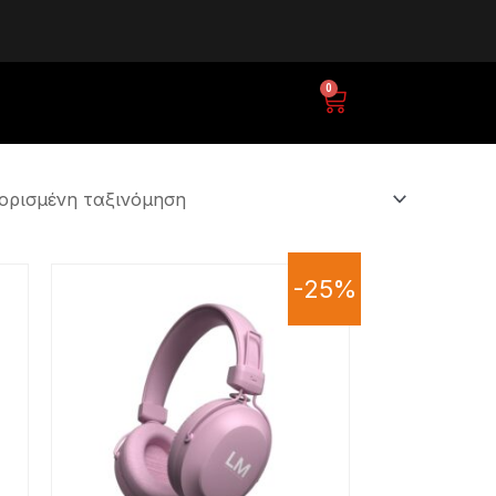
0
Cart
-25%