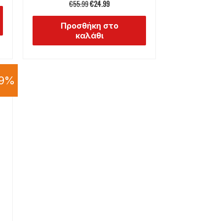
€
55.99
€
24.99
Βαθμολογήθηκε
με
5.00
από 5
Προσθήκη στο
καλάθι
19%