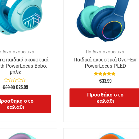
αιδικά ακουστικά
Παιδικά ακουστικά
α παιδικά ακουστικά
Παιδικά ακουστικά Over-Ear
oth PowerLocus Bobo,
PowerLocus PLED
μπλε
€
33.99
Βαθμολογήθηκε
με
€
39.99
€
26.99
Βαθμολογήθηκε
5.00
με
από 5
Προσθήκη στο
0
από
Προσθήκη στο
καλάθι
5
καλάθι