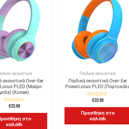
αιδικά ακουστικά
Παιδικά ακουστικά
ά ακουστικά Over-Ear
Παιδικά ακουστικά Over-Ear
Locus PLED (Μαύρο
PowerLocus PLED (Πορτοκάλι
μπλε) (Копие)
€
33.99
Βαθμολογήθηκε
με
€
33.99
Βαθμολογήθηκε
0
με
από
Προσθήκη στο
0
5
από
Προσθήκη στο
καλάθι
5
καλάθι