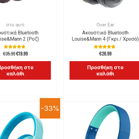
στο αυτί
Over Ear
υστικά Bluetooth
Ακουστικό Bluetooth
ise&Mann 2 (Ροζ)
Louise&Mann 4 (Γκρι / Χρυσό)
€
35.99
€
19.99
€
26.99
Βαθμολογήθηκε
Βαθμολογήθηκε
με
με
5.00
4.92
από 5
από 5
Προσθήκη στο
Προσθήκη στο
καλάθι
καλάθι
-33%