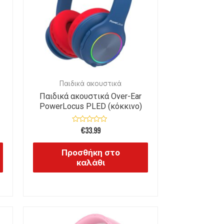
Παιδικά ακουστικά
Παιδικά ακουστικά Over-Ear
PowerLocus PLED (κόκκινο)
€
33.99
Βαθμολογήθηκε
με
0
από
Προσθήκη στο
5
καλάθι