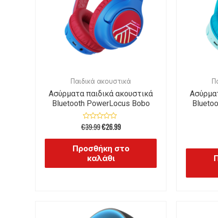
Παιδικά ακουστικά
Π
Ασύρματα παιδικά ακουστικά
Ασύρματ
Bluetooth PowerLocus Bobo
Blueto
€
39.99
€
26.99
Βαθμολογήθηκε
με
0
από
Προσθήκη στο
5
καλάθι