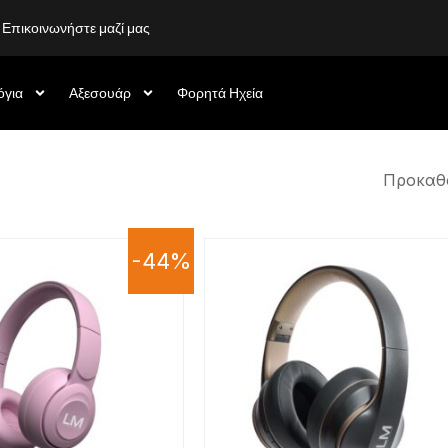
Επικοινωνήστε μαζί μας
όγια
Αξεσουάρ
Φορητά Ηχεία
-44%