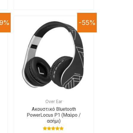
59%
-55%
Over Ear
Ακουστικό Bluetooth
PowerLocus P1 (Μαύρο /
ασήμι)