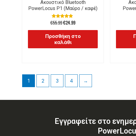
Ακουστικό Bluetooth
Ακο
PowerLocus P1 (Μαύρο / καφέ)
Power
€
55.99
€
24.99
Βαθμολογήθηκε
με
5.00
από 5
Προσθήκη στο
καλάθι
1
2
3
4
→
Εγγραφείτε στο ενημε
PowerLocu