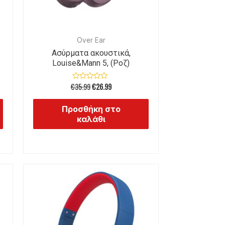
Over Ear
Ασύρματα ακουστικά,
Louise&Mann 5, (Ροζ)
€
35.99
€
26.99
Βαθμολογήθηκε
με
0
από
Προσθήκη στο
5
καλάθι